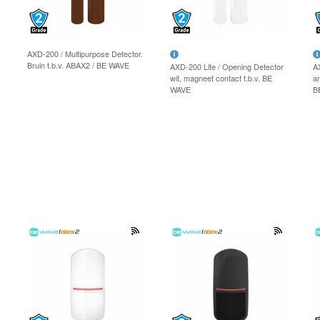
AXD-200 / Multipurpose Detector.
Bruin t.b.v. ABAX2 / BE WAVE
AXD-200 Lite / Opening Detector
A
wit, magneet contact t.b.v. BE
an
WAVE
B