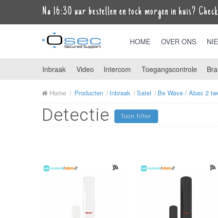
Na 16:30 uur bestellen en toch morgen in huis? Check 
HOME
OVER ONS
NI
Inbraak
Video
Intercom
Toegangscontrole
Bra
Home
Producten
Inbraak
Satel
Be Wave / Abax 2 tw
Detectie
Toon filter