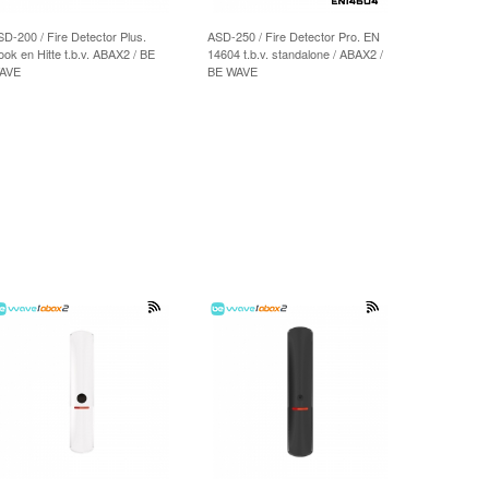
D-200 / Fire Detector Plus.
ASD-250 / Fire Detector Pro. EN
ok en Hitte t.b.v. ABAX2 / BE
14604 t.b.v. standalone / ABAX2 /
AVE
BE WAVE