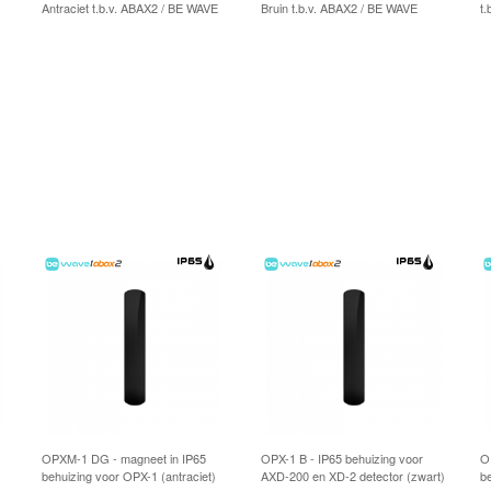
Antraciet t.b.v. ABAX2 / BE WAVE
Bruin t.b.v. ABAX2 / BE WAVE
t
OPXM-1 DG - magneet in IP65
OPX-1 B - IP65 behuizing voor
O
behuizing voor OPX-1 (antraciet)
AXD-200 en XD-2 detector (zwart)
b