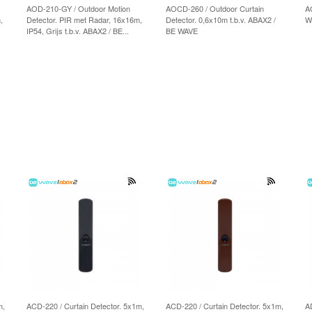
AOD-210-GY / Outdoor Motion
AOCD-260 / Outdoor Curtain
A
,
Detector. PIR met Radar, 16x16m,
Detector. 0,6x10m t.b.v. ABAX2 /
W
IP54, Grijs t.b.v. ABAX2 / BE...
BE WAVE
m,
ACD-220 / Curtain Detector. 5x1m,
ACD-220 / Curtain Detector. 5x1m,
A