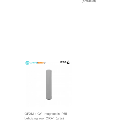
(antraciet)
OPXM-1 GY - magneet in IP65
behuizing voor OPX-1 (grijs)