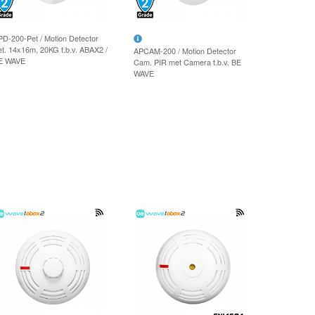
PD-200-Pet / Motion Detector
et. 14x16m, 20KG t.b.v. ABAX2 /
APCAM-200 / Motion Detector
E WAVE
Cam. PIR met Camera t.b.v. BE
WAVE