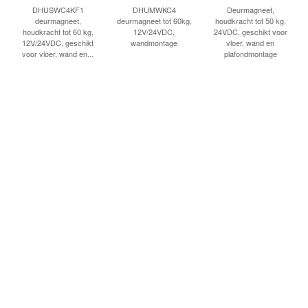
INLOGGEN
DHUSWC4KF1
DHUMWKC4
Deurmagneet,
deurmagneet,
deurmagneet tot 60kg,
houdkracht tot 50 kg,
houdkracht tot 60 kg,
12V/24VDC,
24VDC, geschikt voor
12V/24VDC, geschikt
wandmontage
vloer, wand en
voor vloer, wand en...
plafondmontage