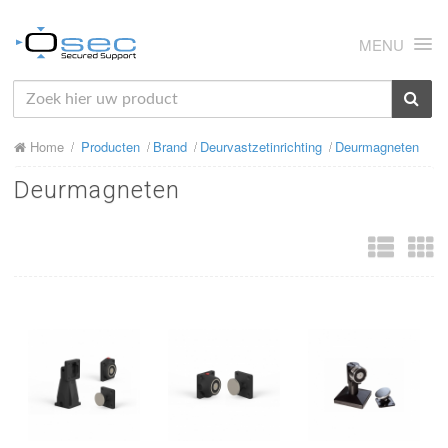
MENU
HOME
Home
Producten
Brand
Deurvastzetinrichting
Deurmagneten
OVER ONS
Deurmagneten
NIEUWS
PRODUCTEN
SUPPORT
RMA
MIJN OSEC
CONTACT