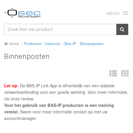
MENU
HOME
Home
Producten
Intercom
Bas-IP
Binnenposten
OVER ONS
Binnenposten
NIEUWS
PRODUCTEN
SUPPORT
Let op:
De BAS-IP Link App is afhankelijk van een stabiele
netwerkverbinding voor een goede werking. Voor meer informatie,
RMA
zie onze review.
Voor het gebruik van BAS-IP producten is een training
MIJN OSEC
vereist.
Neem voor meer informatie contact op met uw
accountmanager.
CONTACT