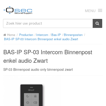
MENU
HOME
Home
Producten
Intercom
Bas-IP
Binnenposten
OVER ONS
BAS-IP SP-03 Intercom Binnenpost enkel audio Zwart
NIEUWS
BAS-IP SP-03 Intercom Binnenpost
PRODUCTEN
enkel audio Zwart
SUPPORT
SP-03 Binnenpost audio only binnenpost zwart
RMA
MIJN OSEC
CONTACT