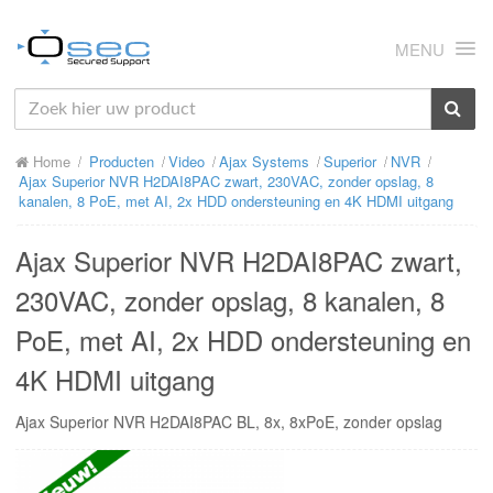
MENU
HOME
Home
Producten
Video
Ajax Systems
Superior
NVR
OVER ONS
Ajax Superior NVR H2DAI8PAC zwart, 230VAC, zonder opslag, 8
kanalen, 8 PoE, met AI, 2x HDD ondersteuning en 4K HDMI uitgang
NIEUWS
Ajax Superior NVR H2DAI8PAC zwart,
PRODUCTEN
230VAC, zonder opslag, 8 kanalen, 8
SUPPORT
PoE, met AI, 2x HDD ondersteuning en
RMA
4K HDMI uitgang
MIJN OSEC
Ajax Superior NVR H2DAI8PAC BL, 8x, 8xPoE, zonder opslag
CONTACT