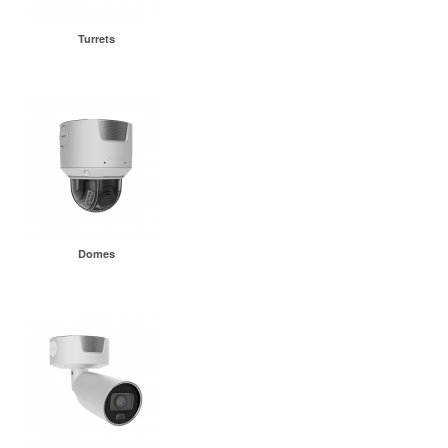
Turrets
Domes