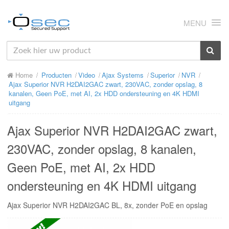
MENU
HOME
Home
Producten
Video
Ajax Systems
Superior
NVR
OVER ONS
Ajax Superior NVR H2DAI2GAC zwart, 230VAC, zonder opslag, 8
kanalen, Geen PoE, met AI, 2x HDD ondersteuning en 4K HDMI
NIEUWS
uitgang
PRODUCTEN
Ajax Superior NVR H2DAI2GAC zwart,
SUPPORT
230VAC, zonder opslag, 8 kanalen,
Geen PoE, met AI, 2x HDD
RMA
ondersteuning en 4K HDMI uitgang
MIJN OSEC
Ajax Superior NVR H2DAI2GAC BL, 8x, zonder PoE en opslag
CONTACT