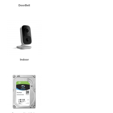
DoorBell
Indoor