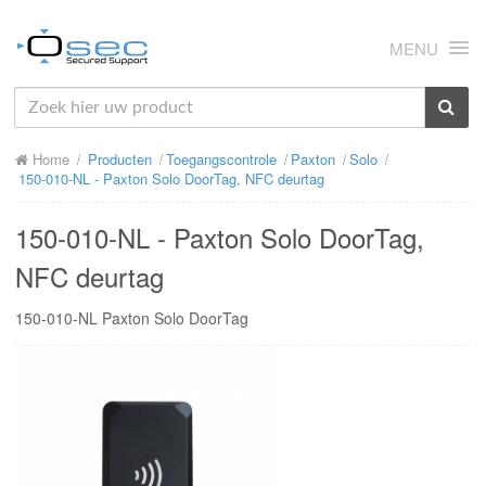
MENU
HOME
Home
Producten
Toegangscontrole
Paxton
Solo
OVER ONS
150-010-NL - Paxton Solo DoorTag, NFC deurtag
NIEUWS
150-010-NL - Paxton Solo DoorTag,
PRODUCTEN
NFC deurtag
SUPPORT
150-010-NL Paxton Solo DoorTag
RMA
MIJN OSEC
CONTACT