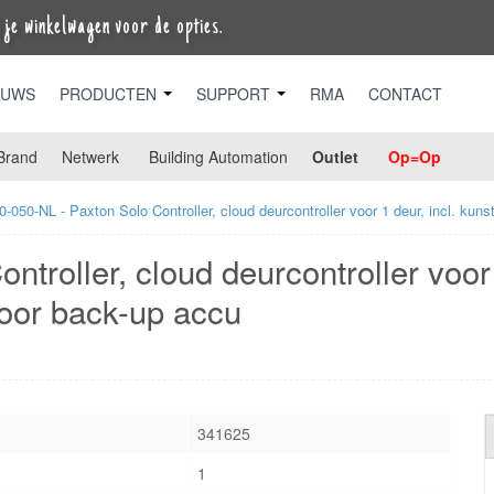
je winkelwagen voor de opties.
EUWS
PRODUCTEN
SUPPORT
RMA
CONTACT
Brand
Netwerk
Building Automation
Outlet
Op=Op
0-050-NL - Paxton Solo Controller, cloud deurcontroller voor 1 deur, incl. ku
troller, cloud deurcontroller voor 
oor back-up accu
341625
1