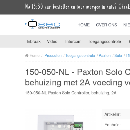
Na 16:30 uur bestellen en toch morgen in huis? Check 
HOME
OVER ONS
NI
Inbraak
Video
Intercom
Toegangscontrole
Home
Producten
Toegangscontrole
Paxton
Solo
15
150-050-NL - Paxton Solo Con
behuizing met 2A voeding v
150-050-NL Paxton Solo Controller, behuizing, 2A
Artikelnr:
Eenheid: