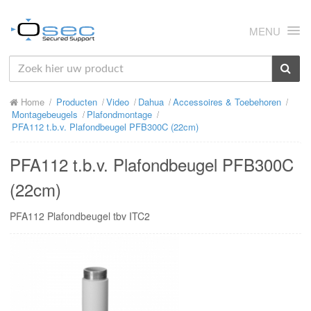
MENU
HOME
Home
Producten
Video
Dahua
Accessoires & Toebehoren
OVER ONS
Montagebeugels
Plafondmontage
PFA112 t.b.v. Plafondbeugel PFB300C (22cm)
NIEUWS
PFA112 t.b.v. Plafondbeugel PFB300C
PRODUCTEN
(22cm)
SUPPORT
PFA112 Plafondbeugel tbv ITC2
RMA
MIJN OSEC
CONTACT