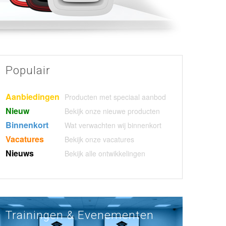
Populair
Aanbiedingen
Producten met speciaal aanbod
Nieuw
Bekijk onze nieuwe producten
Binnenkort
Wat verwachten wij binnenkort
Vacatures
Bekijk onze vacatures
Nieuws
Bekijk alle ontwikkelingen
Trainingen & Evenementen