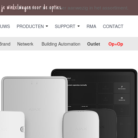
je winkelwagen voor de opties.
EUWS
PRODUCTEN
SUPPORT
RMA
CONTACT
Brand
Netwerk
Building Automation
Outlet
Op=Op