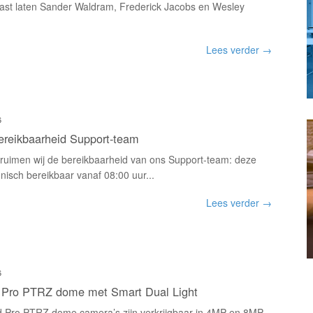
ast laten Sander Waldram, Frederick Jacobs en Wesley
Lees verder →
6
ereikbaarheid Support-team
ruimen wij de bereikbaarheid van ons Support-team: deze
onisch bereikbaar vanaf 08:00 uur...
Lees verder →
6
Pro PTRZ dome met Smart Dual Light
Pro PTRZ dome camera’s zijn verkrijgbaar in 4MP en 8MP,