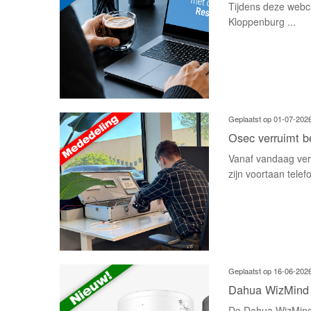
Tijdens deze webc
Kloppenburg ...
Geplaatst op 01-07-202
Osec verruimt b
Vanaf vandaag ver
zijn voortaan telef
Geplaatst op 16-06-202
Dahua WizMind 
De Dahua WizMind 