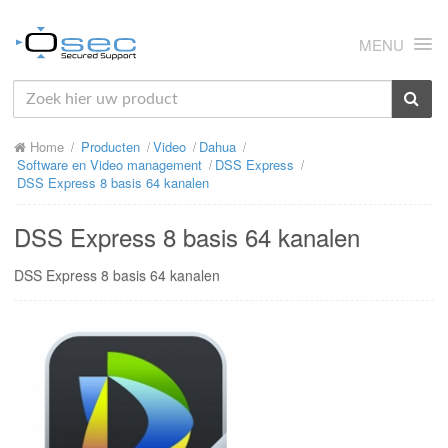
MENU
HOME
Home
Producten
Video
Dahua
OVER ONS
Software en Video management
DSS Express
DSS Express 8 basis 64 kanalen
NIEUWS
DSS Express 8 basis 64 kanalen
PRODUCTEN
DSS Express 8 basis 64 kanalen
SUPPORT
RMA
MIJN OSEC
CONTACT