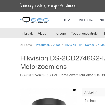
Vandaag besteld, morgen verstuurd.
HOME
OVER ONS
NI
Inbraak
Video
Intercom
Toegangscontrole
Home
Producten
Video
Hikvision
IP
Domes
4 Me
Hikvision DS-2CD2746G2-I
Motorzoomlens
DS-2CD2746G2-IZS 4MP Dome Zwart AcuSense 2.8-1
Artikelnr:
Eenheid: