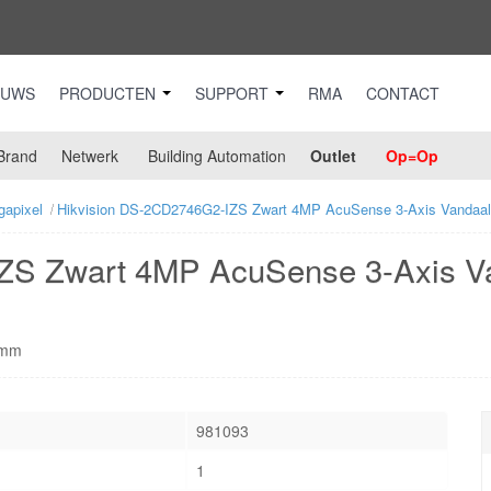
EUWS
PRODUCTEN
SUPPORT
RMA
CONTACT
Brand
Netwerk
Building Automation
Outlet
Op=Op
gapixel
Hikvision DS-2CD2746G2-IZS Zwart 4MP AcuSense 3-Axis Vandaa
ZS Zwart 4MP AcuSense 3-Axis 
2mm
981093
1