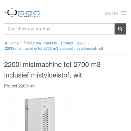
MENU
HOME
Home
Producten
Inbraak
Protect
2200i
OVER ONS
2200i mistmachine tot 2700 m3 inclusief mistvloeistof, wit
NIEUWS
2200i mistmachine tot 2700 m3
PRODUCTEN
inclusief mistvloeistof, wit
SUPPORT
Protect 2200i wit
RMA
MIJN OSEC
CONTACT