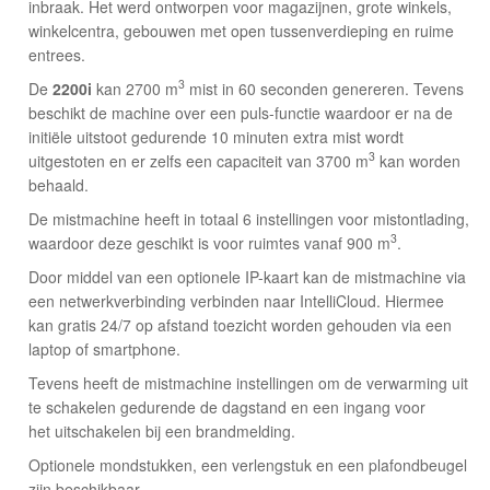
inbraak. Het werd ontworpen voor magazijnen, grote winkels,
winkelcentra, gebouwen met open tussenverdieping en ruime
entrees.
3
De
2200i
kan 2700 m
mist in 60 seconden genereren. Tevens
beschikt de machine over een puls-functie waardoor er na de
initiële uitstoot gedurende 10 minuten extra mist wordt
3
uitgestoten en er zelfs een capaciteit van 3700 m
kan worden
behaald.
De mistmachine heeft in totaal 6 instellingen voor mistontlading,
3
waardoor deze geschikt is voor ruimtes vanaf 900 m
.
Door middel van een optionele IP-kaart kan de mistmachine via
een netwerkverbinding verbinden naar IntelliCloud. Hiermee
kan gratis 24/7 op afstand toezicht worden gehouden via een
laptop of smartphone.
Tevens heeft de mistmachine instellingen om de verwarming uit
te schakelen gedurende de dagstand en een ingang voor
het uitschakelen bij een brandmelding.
Optionele mondstukken, een verlengstuk en een plafondbeugel
zijn beschikbaar.