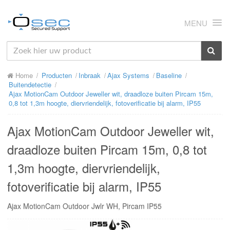
MENU
HOME
Home
Producten
Inbraak
Ajax Systems
Baseline
OVER ONS
Buitendetectie
Ajax MotionCam Outdoor Jeweller wit, draadloze buiten Pircam 15m,
NIEUWS
0,8 tot 1,3m hoogte, diervriendelijk, fotoverificatie bij alarm, IP55
PRODUCTEN
Ajax MotionCam Outdoor Jeweller wit,
SUPPORT
draadloze buiten Pircam 15m, 0,8 tot
1,3m hoogte, diervriendelijk,
RMA
fotoverificatie bij alarm, IP55
MIJN OSEC
Ajax MotionCam Outdoor Jwlr WH, Pircam IP55
CONTACT