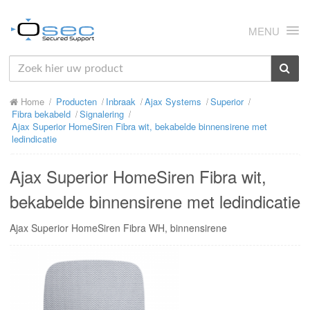
MENU
HOME
Home
Producten
Inbraak
Ajax Systems
Superior
OVER ONS
Fibra bekabeld
Signalering
Ajax Superior HomeSiren Fibra wit, bekabelde binnensirene met
NIEUWS
ledindicatie
PRODUCTEN
Ajax Superior HomeSiren Fibra wit,
SUPPORT
bekabelde binnensirene met ledindicatie
RMA
Ajax Superior HomeSiren Fibra WH, binnensirene
MIJN OSEC
CONTACT