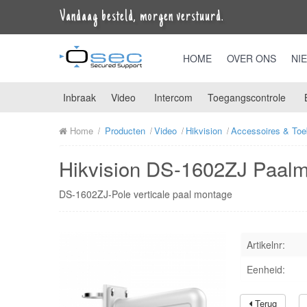
Vandaag besteld, morgen verstuurd.
HOME
OVER ONS
NI
Inbraak
Video
Intercom
Toegangscontrole
Home
Producten
Video
Hikvision
Accessoires & Toe
Hikvision DS-1602ZJ Paalm
DS-1602ZJ-Pole verticale paal montage
Artikelnr:
Eenheid:
Terug