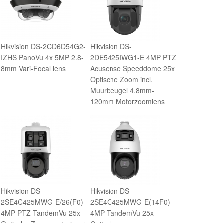
Hikvision DS-2CD6D54G2-
Hikvision DS-
IZHS PanoVu 4x 5MP 2.8-
2DE5425IWG1-E 4MP PTZ
8mm Vari-Focal lens
Acusense Speeddome 25x
Optische Zoom incl.
Muurbeugel 4.8mm-
120mm Motorzoomlens
Hikvision DS-
Hikvision DS-
2SE4C425MWG-E/26(F0)
2SE4C425MWG-E(14F0)
4MP PTZ TandemVu 25x
4MP TandemVu 25x