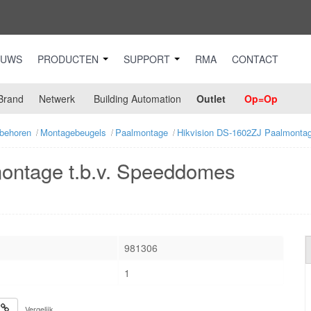
EUWS
PRODUCTEN
SUPPORT
RMA
CONTACT
Brand
Netwerk
Building Automation
Outlet
Op=Op
behoren
Montagebeugels
Paalmontage
Hikvision DS-1602ZJ Paalmontag
ontage t.b.v. Speeddomes
981306
1
Vergelijk