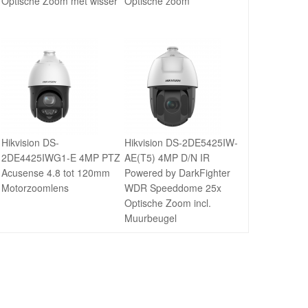
Optische Zoom met wisser
Optische zoom
Hikvision DS-
Hikvision DS-2DE5425IW-
2DE4425IWG1-E 4MP PTZ
AE(T5) 4MP D/N IR
Acusense 4.8 tot 120mm
Powered by DarkFighter
Motorzoomlens
WDR Speeddome 25x
Optische Zoom incl.
Muurbeugel