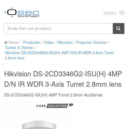
MENU
HOME
Home
Producten
Video
Hikvision
Projecten Solution
OVER ONS
Turrets & Domes
Hikvision DS-2CD3346G2-ISU(H) 4MP D/N IR WDR 3-Axis Turret
NIEUWS
2.8mm lens
PRODUCTEN
Hikvision DS-2CD3346G2-ISU(H) 4MP
SUPPORT
D/N IR WDR 3-Axis Turret 2.8mm lens
RMA
DS-2CD3346G2-ISU(H) 4MP Turret 2.8mm AcuSense
MIJN OSEC
CONTACT