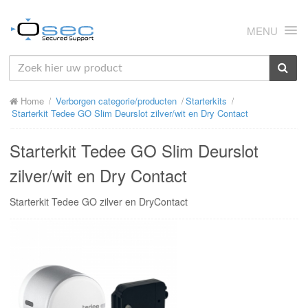
MENU
HOME
Home
Verborgen categorie/producten
Starterkits
OVER ONS
Starterkit Tedee GO Slim Deurslot zilver/wit en Dry Contact
NIEUWS
Starterkit Tedee GO Slim Deurslot
PRODUCTEN
zilver/wit en Dry Contact
SUPPORT
Starterkit Tedee GO zilver en DryContact
RMA
MIJN OSEC
CONTACT