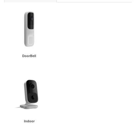
DoorBell
Indoor