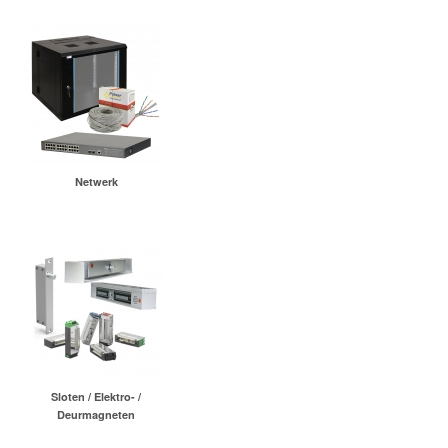
Netwerk
Sloten / Elektro- /
Deurmagneten