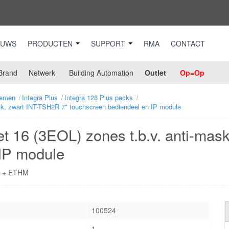
EUWS
PRODUCTEN
SUPPORT
RMA
CONTACT
Brand
Netwerk
Building Automation
Outlet
Op=Op
temen
Integra Plus
Integra 128 Plus packs
k, zwart INT-TSH2R 7" touchscreen bediendeel en IP module
 16 (3EOL) zones t.b.v. anti-mask
 IP module
l + ETHM
100524
1