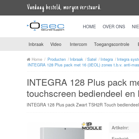
Vandaag besteld, morgen verstuurd.
HOME
OVER ONS
NI
Inbraak
Video
Intercom
Toegangscontrole
Home
Producten
Inbraak
Satel
Integra
Integra sys
INTEGRA 128 Plus pack met 16 (3EOL) zones t.b.v. anti-mas
INTEGRA 128 Plus pack met
touchscreen bediendeel en
INTEGRA 128 Plus pack Zwart TSH2R Touch bediendee
Artikelnr:
Eenheid: