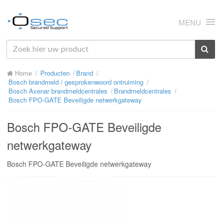
MENU
HOME
Home
Producten
Brand
OVER ONS
Bosch brandmeld / gesprokenwoord ontruiming
Bosch Avenar brandmeldcentrales
Brandmeldcentrales
NIEUWS
Bosch FPO-GATE Beveiligde netwerkgateway
PRODUCTEN
Bosch FPO-GATE Beveiligde
SUPPORT
netwerkgateway
RMA
Bosch FPO-GATE Beveiligde netwerkgateway
MIJN OSEC
CONTACT