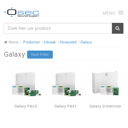
MENU
HOME
Home
Producten
Inbraak
Honeywell
Galaxy
OVER ONS
Galaxy
Toon filter
NIEUWS
PRODUCTEN
SUPPORT
RMA
MIJN OSEC
Galaxy Flex3
Galaxy Flex+
Galaxy Dimension
CONTACT