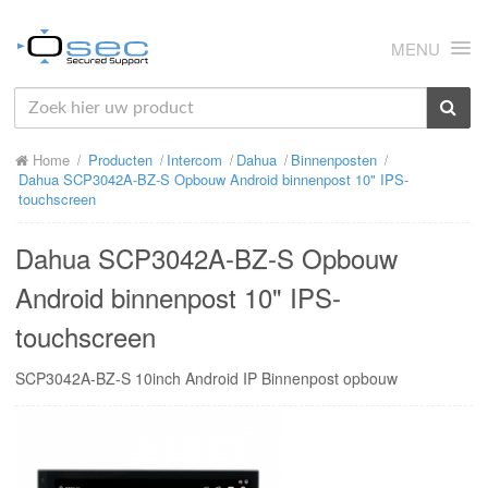
MENU
HOME
Home
Producten
Intercom
Dahua
Binnenposten
OVER ONS
Dahua SCP3042A-BZ-S Opbouw Android binnenpost 10" IPS-
touchscreen
NIEUWS
Dahua SCP3042A-BZ-S Opbouw
PRODUCTEN
Android binnenpost 10" IPS-
SUPPORT
touchscreen
RMA
SCP3042A-BZ-S 10inch Android IP Binnenpost opbouw
MIJN OSEC
CONTACT