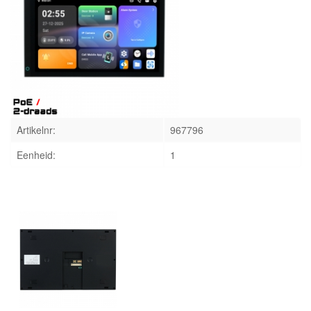
INLOGGEN
Artikelnr:
967796
Eenheid:
1