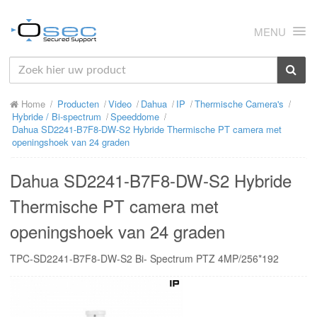
MENU
HOME
Home
Producten
Video
Dahua
IP
Thermische Camera's
OVER ONS
Hybride / Bi-spectrum
Speeddome
Dahua SD2241-B7F8-DW-S2 Hybride Thermische PT camera met
NIEUWS
openingshoek van 24 graden
PRODUCTEN
Dahua SD2241-B7F8-DW-S2 Hybride
SUPPORT
Thermische PT camera met
openingshoek van 24 graden
RMA
TPC-SD2241-B7F8-DW-S2 Bi- Spectrum PTZ 4MP/256*192
MIJN OSEC
CONTACT