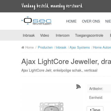
Vandaag besteld, maandag verstuurd.
HOME
OVER ONS
NI
Inbraak
Video
Intercom
Toegangscontrole
Home
Producten
Inbraak
Ajax Systems
Home Autom
Ajax LightCore Jeweller, dr
Ajax LightCore Jwlr, enkelpolige schak., verticaal
Artikelnr:
Eenheid:
Terug