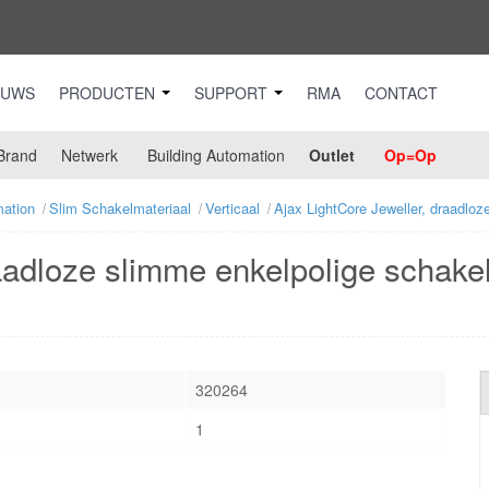
EUWS
PRODUCTEN
SUPPORT
RMA
CONTACT
Brand
Netwerk
Building Automation
Outlet
Op=Op
ation
Slim Schakelmateriaal
Verticaal
Ajax LightCore Jeweller, draadloz
aadloze slimme enkelpolige schakela
320264
1