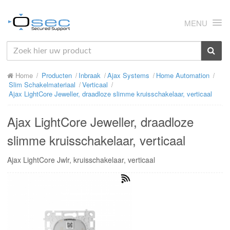
MENU
HOME
Home
Producten
Inbraak
Ajax Systems
Home Automation
OVER ONS
Slim Schakelmateriaal
Verticaal
Ajax LightCore Jeweller, draadloze slimme kruisschakelaar, verticaal
NIEUWS
Ajax LightCore Jeweller, draadloze
PRODUCTEN
slimme kruisschakelaar, verticaal
SUPPORT
Ajax LightCore Jwlr, kruisschakelaar, verticaal
RMA
MIJN OSEC
CONTACT