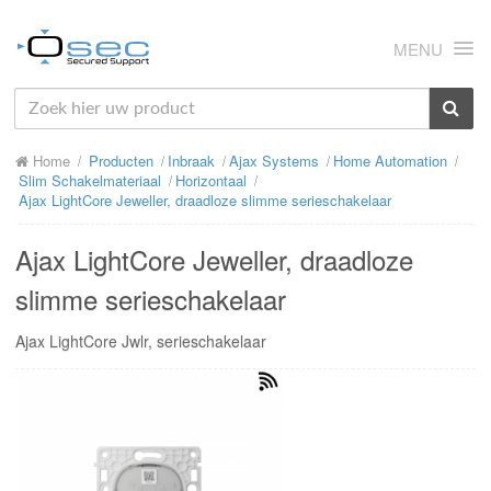
MENU
HOME
Home
Producten
Inbraak
Ajax Systems
Home Automation
OVER ONS
Slim Schakelmateriaal
Horizontaal
Ajax LightCore Jeweller, draadloze slimme serieschakelaar
NIEUWS
Ajax LightCore Jeweller, draadloze
PRODUCTEN
slimme serieschakelaar
SUPPORT
Ajax LightCore Jwlr, serieschakelaar
RMA
MIJN OSEC
CONTACT