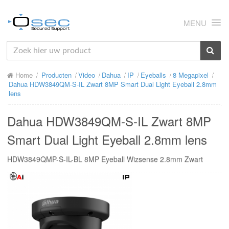
MENU
HOME
Home
Producten
Video
Dahua
IP
Eyeballs
8 Megapixel
OVER ONS
Dahua HDW3849QM-S-IL Zwart 8MP Smart Dual Light Eyeball 2.8mm
lens
NIEUWS
Dahua HDW3849QM-S-IL Zwart 8MP
PRODUCTEN
Smart Dual Light Eyeball 2.8mm lens
SUPPORT
HDW3849QMP-S-IL-BL 8MP Eyeball Wizsense 2.8mm Zwart
RMA
MIJN OSEC
CONTACT