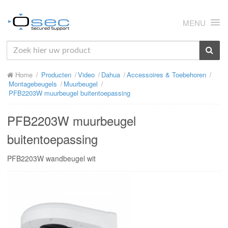
MENU
HOME
Home
Producten
Video
Dahua
Accessoires & Toebehoren
OVER ONS
Montagebeugels
Muurbeugel
PFB2203W muurbeugel buitentoepassing
NIEUWS
PFB2203W muurbeugel
PRODUCTEN
buitentoepassing
SUPPORT
PFB2203W wandbeugel wit
RMA
MIJN OSEC
CONTACT