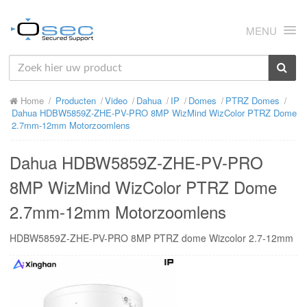
MENU
HOME
Home
Producten
Video
Dahua
IP
Domes
PTRZ Domes
OVER ONS
Dahua HDBW5859Z-ZHE-PV-PRO 8MP WizMind WizColor PTRZ Dome
2.7mm-12mm Motorzoomlens
NIEUWS
Dahua HDBW5859Z-ZHE-PV-PRO
PRODUCTEN
8MP WizMind WizColor PTRZ Dome
SUPPORT
2.7mm-12mm Motorzoomlens
RMA
HDBW5859Z-ZHE-PV-PRO 8MP PTRZ dome Wizcolor 2.7-12mm
MIJN OSEC
CONTACT