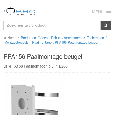
MENU
HOME
Home
Producten
Video
Dahua
Accessoires & Toebehoren
OVER ONS
Montagebeugels
Paalmontage
PFA156 Paalmontage beugel
NIEUWS
PFA156 Paalmontage beugel
PRODUCTEN
DH-PFA156 Paalmontage t.b.v PFB206
SUPPORT
RMA
MIJN OSEC
CONTACT