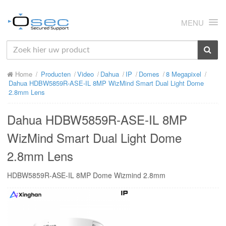
MENU
HOME
Home
Producten
Video
Dahua
IP
Domes
8 Megapixel
OVER ONS
Dahua HDBW5859R-ASE-IL 8MP WizMind Smart Dual Light Dome
2.8mm Lens
NIEUWS
Dahua HDBW5859R-ASE-IL 8MP
PRODUCTEN
WizMind Smart Dual Light Dome
SUPPORT
2.8mm Lens
RMA
HDBW5859R-ASE-IL 8MP Dome Wizmind 2.8mm
MIJN OSEC
CONTACT