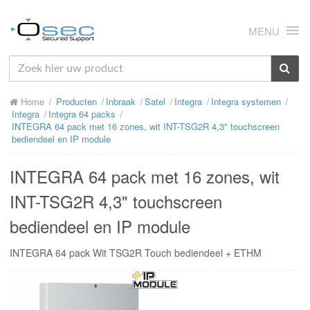
MENU
HOME
Home
Producten
Inbraak
Satel
Integra
Integra systemen
OVER ONS
Integra
Integra 64 packs
INTEGRA 64 pack met 16 zones, wit INT-TSG2R 4,3" touchscreen
NIEUWS
bediendeel en IP module
PRODUCTEN
INTEGRA 64 pack met 16 zones, wit
SUPPORT
INT-TSG2R 4,3" touchscreen
bediendeel en IP module
RMA
INTEGRA 64 pack Wit TSG2R Touch bediendeel + ETHM
MIJN OSEC
CONTACT