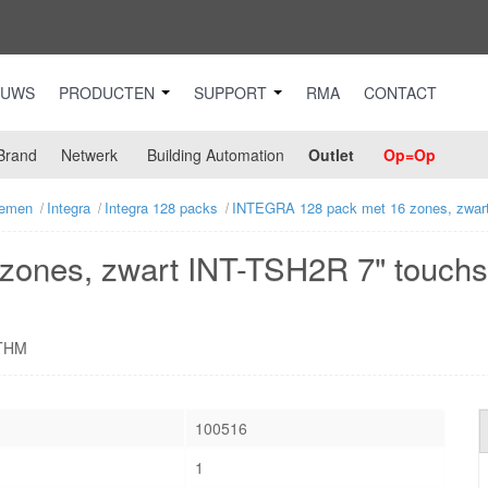
EUWS
PRODUCTEN
SUPPORT
RMA
CONTACT
Brand
Netwerk
Building Automation
Outlet
Op=Op
temen
Integra
Integra 128 packs
INTEGRA 128 pack met 16 zones, zwart
ones, zwart INT-TSH2R 7" touchs
ETHM
100516
1