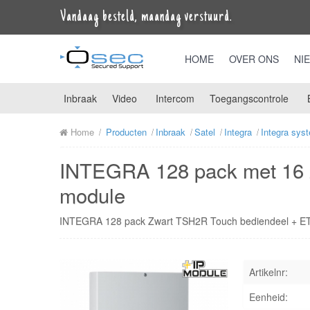
Vandaag besteld, maandag verstuurd.
HOME
OVER ONS
NI
Inbraak
Video
Intercom
Toegangscontrole
Home
Producten
Inbraak
Satel
Integra
Integra sys
INTEGRA 128 pack met 16 z
module
INTEGRA 128 pack Zwart TSH2R Touch bediendeel + 
Artikelnr:
Eenheid: