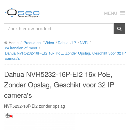
MENU
HOME
Home
Producten
Video
Dahua
IP
NVR
OVER ONS
24 kanalen of meer
Dahua NVR5232-16P-EI2 16x PoE, Zonder Opslag, Geschikt voor 32 IP
NIEUWS
camera's
PRODUCTEN
Dahua NVR5232-16P-EI2 16x PoE,
SUPPORT
Zonder Opslag, Geschikt voor 32 IP
camera's
RMA
NVR5232-16P-EI2 zonder opslag
MIJN OSEC
CONTACT